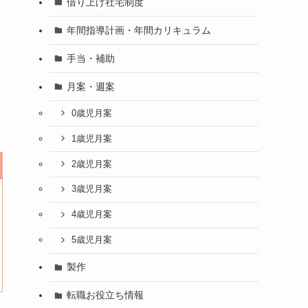
借り上げ社宅制度
年間指導計画・年間カリキュラム
手当・補助
月案・週案
0歳児月案
1歳児月案
2歳児月案
3歳児月案
4歳児月案
5歳児月案
製作
転職お役立ち情報