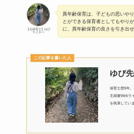
異年齢保育は、子どもの思いや
とができる保育者としてもやり
に、異年齢保育の良さを引き出
【元保育士】ゆぴ
ライター
この記事を書いた人
ゆぴ先
保育士歴9年
主婦兼Web
を執筆してい