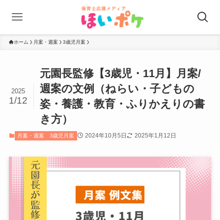
ホーム
月案・週案
3歳児月案
元園長監修【3歳児・11月】月案/
週案の文例（ねらい・子どもの
2025
1/12
姿・養護・教育・ふりかえりの書
き方）
2024年10月5日
2025年1月12日
月案・週案
3歳児月案